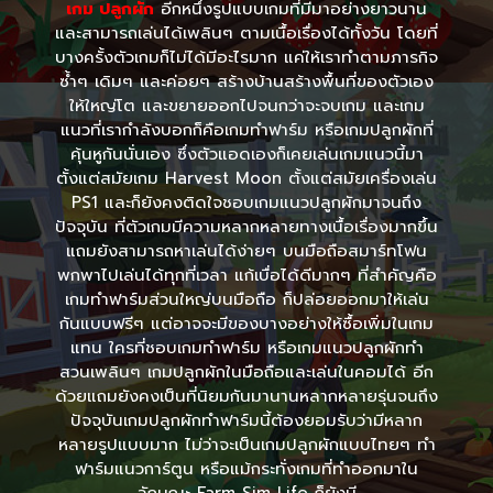
เกม ปลูกผัก
อีกหนึ่งรูปแบบเกมที่มีมาอย่างยาวนาน
และสามารถเล่นได้เพลินๆ ตามเนื้อเรื่องได้ทั้งวัน โดยที่
บางครั้งตัวเกมก็ไม่ได้มีอะไรมาก แค่ให้เราทำตามภารกิจ
ซ้ำๆ เดิมๆ และค่อยๆ สร้างบ้านสร้างพื้นที่ของตัวเอง
ให้ใหญ่โต และขยายออกไปจนกว่าจะจบเกม และเกม
แนวที่เรากำลังบอกก็คือเกมทำฟาร์ม หรือเกมปลูกผักที่
คุ้นหูกันนั่นเอง ซึ่งตัวแอดเองก็เคยเล่นเกมแนวนี้มา
ตั้งแต่สมัยเกม Harvest Moon ตั้งแต่สมัยเครื่องเล่น
PS1 และก็ยังคงติดใจชอบเกมแนวปลูกผักมาจนถึง
ปัจจุบัน ที่ตัวเกมมีความหลากหลายทางเนื้อเรื่องมากขึ้น
แถมยังสามารถหาเล่นได้ง่ายๆ บนมือถือสมาร์ทโฟน
พกพาไปเล่นได้ทุกที่เวลา แก้เบื่อได้ดีมากๆ ที่สำคัญคือ
เกมทำฟาร์มส่วนใหญ่บนมือถือ ก็ปล่อยออกมาให้เล่น
กันแบบฟรีๆ แต่อาจจะมีของบางอย่างให้ซื้อเพิ่มในเกม
แทน ใครที่ชอบเกมทำฟาร์ม หรือเกมแนวปลูกผักทำ
สวนเพลินๆ เกมปลูกผักในมือถือและเล่นในคอมได้ อีก
ด้วยแถมยังคงเป็นที่นิยมกันมานานหลากหลายรุ่นจนถึง
ปัจจุบันเกมปลูกผักทำฟาร์มนี้ต้องยอมรับว่ามีหลาก
หลายรูปแบบมาก ไม่ว่าจะเป็นเกมปลูกผักแบบไทยๆ ทำ
ฟาร์มแนวการ์ตูน หรือแม้กระทั่งเกมที่ทำออกมาใน