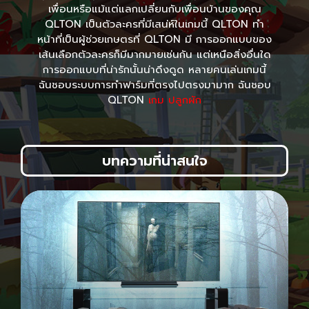
เพื่อนหรือแม้แต่แลกเปลี่ยนกับเพื่อนบ้านของคุณ
QLTON เป็นตัวละครที่มีเสน่ห์ในเกมนี้ QLTON ทำ
หน้าที่เป็นผู้ช่วยเกษตรที่ QLTON มี การออกแบบของ
เส้นเลือกตัวละครก็มีมากมายเช่นกัน แต่เหนือสิ่งอื่นใด
การออกแบบที่น่ารักนั้นน่าดึงดูด หลายคนเล่นเกมนี้
ฉันชอบระบบการทำฟาร์มที่ตรงไปตรงมามาก ฉันชอบ
QLTON
เกม ปลูกผัก
บทความที่น่าสนใจ