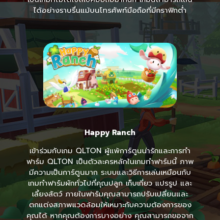
ได้อย่างราบรื่นแม้บนโทรศัพท์มือถือที่มีกราฟิกต่ำ
Happy Ranch
เข้าร่วมกับเกม QLTON ผู้แพ้การ์ตูนน่ารักและการทำ
ฟาร์ม QLTON เป็นตัวละครหลักในเกมทำฟาร์มนี้ ภาพ
มีความเป็นการ์ตูนมาก ระบบและวิธีการเล่นเหมือนกับ
เกมทำฟาร์มผักทั่วไปที่คุณปลูก เก็บเกี่ยว แปรรูป และ
เลี้ยงสัตว์ ภายในฟาร์มคุณสามารถปรับเปลี่ยนและ
ตกแต่งสภาพแวดล้อมให้เหมาะกับความต้องการของ
คุณได้ หากคุณต้องการบางอย่าง คุณสามารถขอจาก