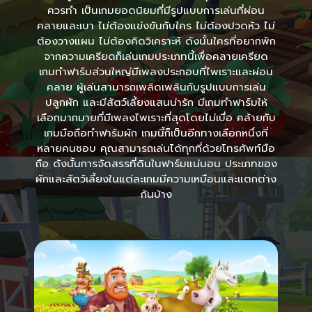
ควรทำ เป็นเกมยอดนิยมที่มีรูปแบบการเล่นที่ผ่อน
คลายและเบา ไม่ต้องแข่งขันกับใคร ไม่ต้องปวดหัว ไม่
ต้องวางแผน ไม่ต้องคิดวิเคราะห์ ดังนั้นใครที่อยากพัก
จากความเครียดก็เล่นเกมประเภทนี้เพื่อคลายเครียด
เกมทำฟาร์มส่วนใหญ่มีเพลงประกอบที่ไพเราะและผ่อน
คลาย ผู้เล่นสามารถเพลิดเพลินกับรูปแบบการเล่น
ปลูกผัก และมีสัตว์เลี้ยงแสนน่ารัก มีเกมทำฟาร์มให้
เลือกมากมายที่มีเพลงไพเราะที่สุดโดยไม่เบื่อ คล้ายกับ
เกมมือถือทำฟาร์มผัก เกมนี้ก็เป็นอีกทางเลือกหนึ่งที่
หลายคนชอบ คุณสามารถเล่นได้ทุกที่ด้วยโทรศัพท์มือ
ถือ ดังนั้นการจัดสรรที่ดินในฟาร์มแน่นอน ประเภทของ
ผักและสัตว์เลี้ยงในแต่ละเกมมีความเหมือนและแตกต่าง
กันบ้าง