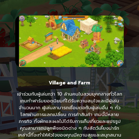
Village and Farm
เข้าร่วมกับผู้เล่นกว่า 10 ล้านคนในสวนยุคกลางทั่วโลก
เกมทำฟาร์มยอดนิยมที่ได้รับความสนใจและมีผู้เล่น
จำนวนมาก ผู้เล่นสามารถเชื่อมต่อกับผู้เล่นอื่น ๆ ทั่ว
โลกผ่านการแลกเปลี่ยน การค้าสินค้า เกมนี้มีหลาย
ภารกิจ ทั้งผักและผลไม้ได้รับการเก็บเกี่ยวและแปรรูป
คุณสามารถปลูกพืชชนิดต่าง ๆ กับสัตว์เลี้ยงน่ารัก
เหล่านี้ที่จะทำให้หัวใจของคุณมีความสุขและสนุกสนาน