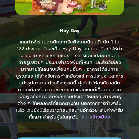
Hay Day
เกมทำฟาร์มยอดนิยมการันตีความนิยมอันดับ 1 ใน
122 ประเทศ มันจะเป็น Hay Day แน่นอน มีอะไรให้ทำ
มากมาย หลากหลายช่องทางการแลกเปลี่ยนสินค้า
ถ่ายรูปสวยๆ มีระบบสำรวจพื้นที่ใหม่ๆ และสัตว์เลี้ยง
มากมายให้เล่นกับเพื่อนคนอื่นๆ . อาคารได้รับการ
บูรณะและใช้สำหรับการทำเหมืองแร่ การประมง และการ
แปรรูปอาหาร ด้วยกิจกรรมนี้ ผู้เล่นไม่ต้องกังวลกับ
ความเบื่อหรือความซ้ำซากแม้จะเล่นเกมนี้เป็นเวลานาน
เมื่อพูดถึงสัตว์เลี้ยงมีหลายประเภทให้เลือก สายพันธุ์
ต่าง ๆ ให้ผลลัพธ์ที่แตกต่างกัน นอกจากการทำฟาร์ม
แล้ว เกมยังมีเรื่องราวที่สนุกสนานอีกด้วย เกมทำฟาร์ม
ที่เหมาะสำหรับผู้เล่นทุกวัย
เกม สร้างเมือง