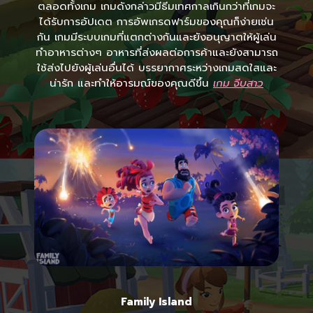
ตลอดทั้งเกม เกมดังกล่าวมีธีมเทศกาลเกินกว่าที่เกมจะ
ได้รับการอัปเดต การอัพเกรดฟาร์มของคุณก็ง่ายเช่น
กัน เกมมีระบบเกมที่แตกต่างกันและยังอนุญาตให้ผู้เล่น
ทำอาหารต่างๆ อาหารที่ส่งผลต่อการค้าและยังสามารถ
ใช้ส่งไปยังผู้เล่นอื่นได้ บรรยากาศระหว่างเกมสดใสและ
น่ารัก และทำให้อารมณ์ของคุณดีขึ้น
เกม จีบสาว
Family Island