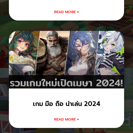
READ MORE »
เกม มือ ถือ น่าเล่น 2024
READ MORE »