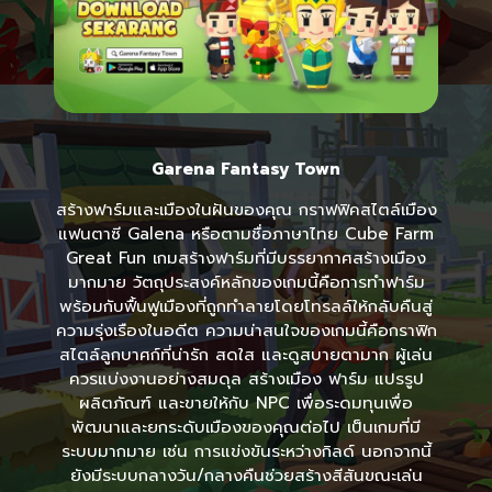
Garena Fantasy Town
สร้างฟาร์มและเมืองในฝันของคุณ กราฟฟิคสไตล์เมือง
แฟนตาซี Galena หรือตามชื่อภาษาไทย Cube Farm
Great Fun เกมสร้างฟาร์มที่มีบรรยากาศสร้างเมือง
มากมาย วัตถุประสงค์หลักของเกมนี้คือการทำฟาร์ม
พร้อมกับฟื้นฟูเมืองที่ถูกทำลายโดยโทรลล์ให้กลับคืนสู่
ความรุ่งเรืองในอดีต ความน่าสนใจของเกมนี้คือกราฟิก
สไตล์ลูกบาศก์ที่น่ารัก สดใส และดูสบายตามาก ผู้เล่น
ควรแบ่งงานอย่างสมดุล สร้างเมือง ฟาร์ม แปรรูป
ผลิตภัณฑ์ และขายให้กับ NPC เพื่อระดมทุนเพื่อ
พัฒนาและยกระดับเมืองของคุณต่อไป เป็นเกมที่มี
ระบบมากมาย เช่น การแข่งขันระหว่างกิลด์ นอกจากนี้
ยังมีระบบกลางวัน/กลางคืนช่วยสร้างสีสันขณะเล่น