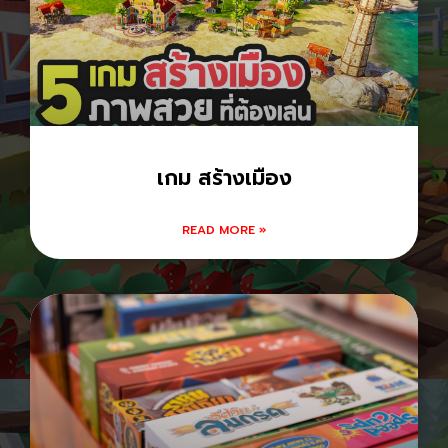
เกม สร้างเมือง
READ MORE »